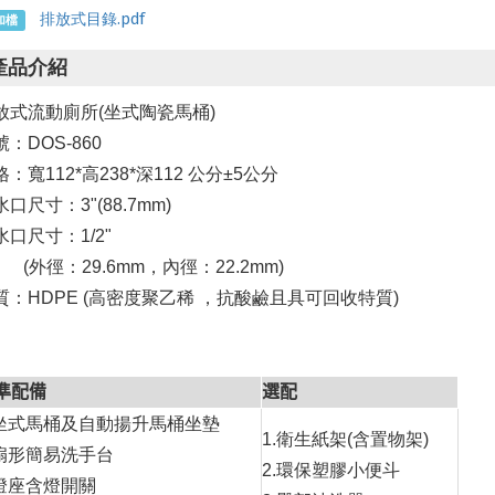
排放式目錄.pdf
加檔
產品介紹
放式流動廁所(坐式陶瓷馬桶)
：DOS-860
格：
寬
112*
高
238*
深
112
公分±
5
公分
水口尺寸：
3"(88.7mm)
水口尺寸：
1/2"
(
外徑：
29.6mm
，內徑：
22.2mm)
質：
HDPE
(
高密度聚乙稀 ，抗酸鹼且具可回收特質
)
準配備
選配
坐式馬桶
及自動揚升馬桶坐墊
1.
衛生紙架
(
含置物架
)
扇
形簡易洗手台
環保塑膠小便斗
2.
燈座含燈開關