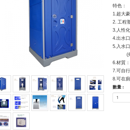
特色：
1.
超大
2.
工程
3.
人性
4.
出水
5.
入水
(
6.
材質
7.
可自
8.
可在
數量 :