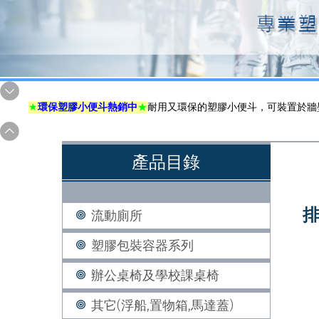
★
環保塑膠小便斗熱銷中
★
耐用又環保的塑膠小便斗，可裝置於牆
產品目錄
排
流動廁所
塑膠包裝容器系列
辦公桌椅及學校課桌椅
其它(浮船,置物箱,馬達蓋)