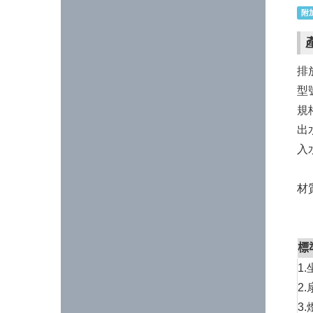
附
排
型號
規
出
入
材
標
1.
2.
3.