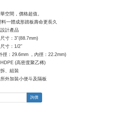
豪華空間，價格超值。
塑料一體成形踏板壽命更長久
化設計產品
口尺寸：
3"(88.7mm)
口尺寸：
1/2"
外徑：
29.6mm
，內徑：
22.2mm)
：
HDPE
(
高密度聚乙稀
)
行拆、組裝
廁所外加裝小便斗及隔板
詢價