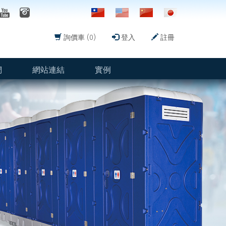
詢價車 (0)
登入
註冊
們
網站連結
實例