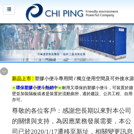
新品上市 :
塑膠小便斗專用間 / 獨立使用空間及可外接水源
★
環保塑膠小便斗熱銷中
★
耐用又環保的塑膠小便斗，可裝置於牆
壁並加裝隔板或者是裝置於流動廁所 , 適於建設、公共工程、自用
亦可。
尊敬的各位客戶：
感謝您長期以來對本公司
的關懷與支持，為因應業務發展需要，本公
司已於
2020/1/17
遷移至新址，相關變更訊息