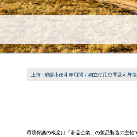
新品上市 : 塑膠小便斗專用間 / 獨立使用空間及可外接
環境保護の概念は「碁品企業」の製品製造の主軸