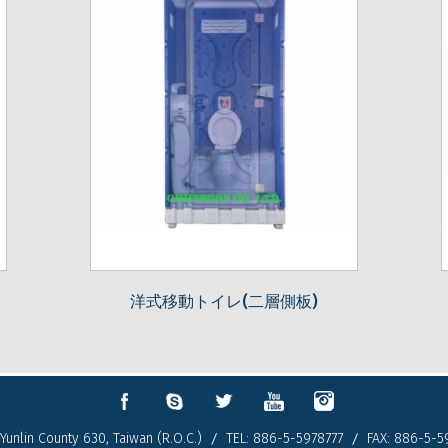
洋式移動トイレ(二層側板)
環境保護会
Yunlin County 630, Taiwan (R.O.C.)
TEL:
886-5-5978777
FAX: 886-5-5