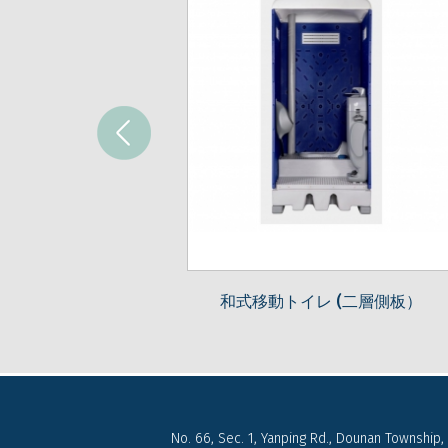
和式移動トイレ (二層側板）
No. 66, Sec. 1, Yanping Rd., Dounan Township, 