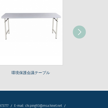
議テーブル
Folding Chair
973777
E-mail:
chi.ping93@msa.hinet.net